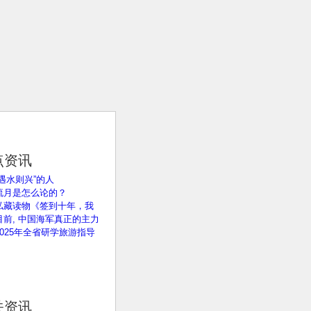
点资讯
“遇水则兴”的人
流月是怎么论的？
私藏读物《签到十年，我
目前, 中国海军真正的主力
2025年全省研学旅游指导
关资讯