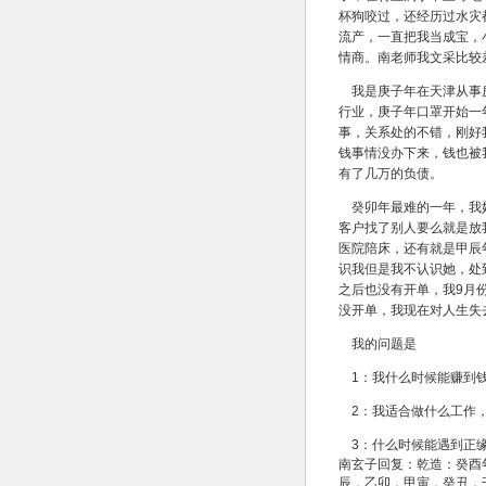
杯狗咬过，还经历过水灾
流产，一直把我当成宝，
情商。南老师我文采比较
我是庚子年在天津从事房
行业，庚子年口罩开始一
事，关系处的不错，刚好
钱事情没办下来，钱也被
有了几万的负债。
癸卯年最难的一年，我妈
客户找了别人要么就是放
医院陪床，还有就是甲辰
识我但是我不认识她，处
之后也没有开单，我9月
没开单，我现在对人生失
我的问题是
1：我什么时候能赚到钱
2：我适合做什么工作
3：什么时候能遇到正
南玄子回复：乾造：癸酉
辰，乙卯，甲寅，癸丑，