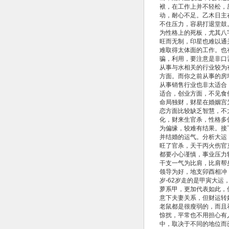
袱，在工作上并不轻松，
动，耐心不足。乙木日主
不住压力，容易打退堂鼓
为性格上的死板，尤其八
旺而无制，印星也难以通
难取得太体面的工作。也
骗，利用，要注意是非口
从事与水相关的行业较为
方面。而你之前从事的房
从事销售行业也非太适合
适合，创业方面，不见食
命局独财，财星在婚姻宫
恋方面比较缺乏智慧，不
化，财来生官杀，性格多
为偏缘，较难有结果。接
并结婚的运气。分析大运
旺了官杀，天干丙火伤官
都要小心谨慎，事业压力
干支一气为比肩，比肩帮
领导为好，地支卯酉相冲
岁-62岁走的是甲寅大
萝系甲，更加代表如此，
意下夫妻关系，但财运转
老鼠都是很瘦弱的，而且
惊扰，平常也不用担心有
中，取决于不同的地位而