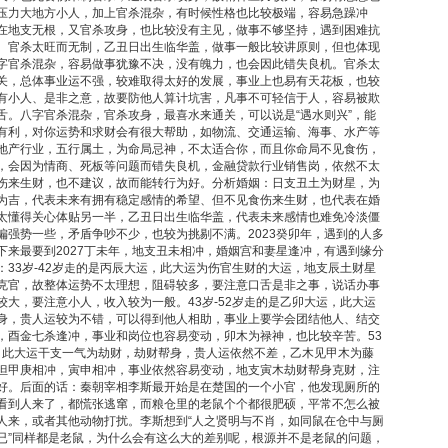
压力大地方小人，加上官杀混杂，有时候性格也比较极端，容易急躁冲
在地支无根，又官杀攻身，也比较没有主见，做事不够坚持，遇到困难抗
。官杀太旺而无制，乙丑日出生临华盖，做事一般比较讲原则，但也体现
字官杀混杂，容易做事犹豫不决，没有魄力，也会因此错失良机。官杀太
关，总体事业运不强，较难取得太好的发展，事业上也易有天花板，也较
有小人、是非之意，故要防他人算计坑害，凡事不可轻信于人，容易被欺
舌。八字官杀混杂，官杀攻身，最喜水来通关，可以说是“遇水则兴”，能
有利，对你运势和求财会有很大帮助，如物流、交通运输、海事、水产等
地产行业，五行属土，为命局忌神，不太适合你，而且你命局不见食伤，
，会因为情商、死板等问题而错失良机，金融贷款行业销售岗，依然不太
伤来生财，也不建议，故而能转行为好。分析婚姻：日支丑土为财星，为
为吉，代表未来有拥有稳定感情的希望、但不见食伤来生财，也代表在婚
太懂得关心体贴另一半，乙丑日出生临华盖，代表未来感情也难免冷淡僵
偏强势一些，矛盾争吵不少，也较为挑剔不满。2023癸卯年，遇到的人多
下来最要到2027丁未年，地支丑未相冲，婚姻宫和妻星逢冲，有遇到缘分
：33岁-42岁走的是丙辰大运，此大运为伤官生财的大运，地支辰土财星
克官，故整体运势不太理想，阻碍较多，要注意口舌是非之事，说话办事
较大，要注意小人，收入较为一般。43岁-52岁走的是乙卯大运，此大运
身，贵人运较为不错，可以得到他人相助，事业上要学会团结他人、结交
，酉金七杀逢冲，事业和岗位也容易变动，卯木为禄神，也比较辛苦。53
运，此大运干支一气为劫财，劫财帮身，贵人运依然不差，乙木见甲木为藤
但甲庚相冲，寅申相冲，事业依然容易变动，地支寅木劫财帮身克财，注
好。后面的话：秦朝宰相李斯最开始是在楚国的一个小官，他发现厕所的
看到人来了，都慌张逃窜，而粮仓里的老鼠个个都很肥硕，平常不怎么被
人来，或者其他动物打扰。李斯想到“人之贤明与不肖，如同鼠在仓中与厕
已”同样都是老鼠，为什么会有这么大的差别呢，根源并不是老鼠的问题，