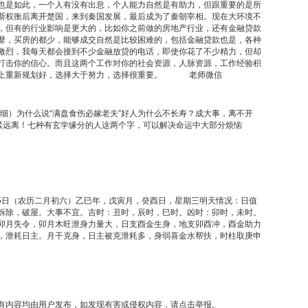
也是如此，一个人有没有出息，个人能力自然是有助力，但跟重要的是所
斯权衡后离开楚国，来到秦国发展，最后成为了秦朝宰相。现在大环境不
，但有的行业影响是更大的，比如你之前做的房地产行业，还有金融贷款
靡，买房的都少，能够成交自然是比较困难的，包括金融贷款也是，各种
激烈，我每天都会接到不少金融放贷的电话，即使你花了不少精力，但却
打击你的信心。而且这两个工作对你的社会资源，人脉资源，工作经验积
业上重新规划好，选择大于努力，选择很重要。 老师微信
详细）为什么说“满盘食伤必嫁老夫”好人为什么不长寿？成大事，离不开
赶紧远离！七种有玄学缘分的人这两个字，可以解决命运中大部分烦恼
月5日（农历二月初六）乙巳年，戊寅月，癸酉日，星期三明天情况：日值
拆除，破屋。大事不宜。吉时：丑时，辰时，巳时。凶时：卯时，未时。
卯月失令，卯月木旺泄身力量大，日支酉金生身，地支卯酉冲，酉金助力
，泄耗日主。月干克身，日主被克泄耗多，身弱喜金水帮扶，时柱取庚申
有内容均由用户发布，如发现有害或侵权内容，请点击举报。