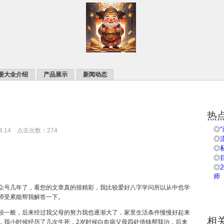
册大全介绍
产品展示
新闻动态
热
◎
14:14 点击次数：274
◎
◎
◎
◎
师
号几年了，看您的文章真的很精彩，我比较爱好八字学问所以从中也学
师受累能帮我解答一下。
一般，后来经过我父母的努力我也逐渐大了，家里生活条件慢慢好起来
相
，我小时候经历了几次生死，2岁时候白血病父母四处借钱帮我治，后来