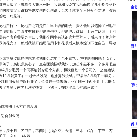
都被人救了上来算是大难不死吧，我妈和我说在我后面换了几个都是意外
全
小时候我父母说我特别爱说也会说话，长大了就变个人特别不爱说，没有
差哈，您见谅。
地产行业，房地产之前是在厂里上班的那会工资太低所以选择了房地产
年没赚钱，辛丑年有桃花但是烂桃花，但是也没赚钱，壬寅年认识一个同
我有个客户需要办户口，我那个同事有认识这方面的人，后来收了客户的
我俩花完了，然后我就开始用信用卡和花呗后来根本控制不住自己，导致
目
因为脑动脉瘤住院两次我那会房地产也不景气，往往到嘴的鸭子飞了，
我鸽子，所以我灰心了一直在医院招呼我妈，加起来差不多一个多月吧在
年4月份吧另一个同事给我介绍个对象，和我也是一个公司的，之前她认
到11月就黄了在一起经常吵架，也嫌弃我没钱，甲辰年3月卖了一套房，
份跳槽到金融贷款行业了，也是属于销售岗，公司刚开业两个多月，我也
“
去了希望，南老师您能指导一下我吗，在这里真心的感谢您了
或者朝什么方向去发展
，适合创业吗
香
缘
年，庚申月，乙丑日，乙酉时（戌亥空）大运：己未，戊午，丁巳，丙
壬子，辛亥，3岁运。