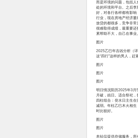
而是环境的问题，包括人
处的环境和平台。之后李
好，对各行各样都有影响
行业，现在房地产经济萎
放贷的都很多，竞争非常
很难取得成绩，最重要还
累帮助不大，自己在事
图片
2025乙巳年吉凶分析（
这“四行”这样的男人，
图片
图片
图片
明日情况阳历2025年3
月破，凶日。适合祭祀，
四柱组合：癸水日主生在
减弱。年柱乙巳木火相生
时比较好。
图片
图片
本站仅提供存储服务，所