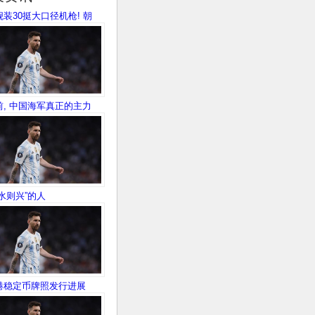
舰装30挺大口径机枪! 朝
前, 中国海军真正的主力
遇水则兴”的人
港稳定币牌照发行进展