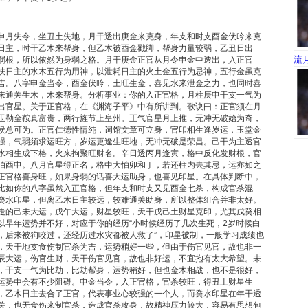
申月失令，坐丑土失地，月干透出庚金来克身，年支和时支酉金伏吟来克
日主，时干乙木来帮身，但乙木被酉金戳脚，帮身力量较弱，乙丑日出
流
弱根，所以依然为身弱之格。月干庚金正官从月令申金中透出，入正官
扶日主的水木五行为用神，以泄耗日主的火土金五行为忌神，五行金虽克
吉。八字申金当令，酉金伏吟，土旺生金，喜见水来泄金之力，也同时喜
来通关生木，木来帮身。分析事业：你的入正官格，月柱庚申干支一气为
出官星。关于正官格，在《渊海子平》中有所讲到。歌诀曰：正官须在月
玉勒金鞍真富贵，两行旌节上皇州。正气官星月上推，无冲无破始为奇，
侯总可为。正官仁德性情纯，词馆文章可立身，官印相生逢岁运，玉堂金
强，气弱须求运旺方，岁运更逢生旺地，无冲无破是荣昌。己干为主透官
水相生成下格，火来拘聚旺财名。辛日透丙月逢寅，格中反化发财根，官
怕酉申。八月官星得正名，格中大怕卯和丁，若还柱内去其忌，运亦如之
正官格喜身旺，如果身弱的话喜大运助身，也喜见印星。在具体判断中，
比如你的八字虽然入正官格，但年支和时支又见酉金七杀，构成官杀混
癸水印星，但离乙木日主较远，较难通关助身，所以整体组合并非太好。
走的己未大运，戊午大运，财星较旺，天干戊己土财星克印，尤其戊癸相
以早年运势并不好，对应于你的经历“小时候经历了几次生死，2岁时候白
，后来被狗咬过，还经历过水灾都被人救了”，印星被制，一般学习成绩也
，天干地支食伤制官杀为吉，运势稍好一些，但由于伤官见官，故也非一
辰大运，伤官生财，天干伤官见官，故也非好运，不宜抱有太大希望。未
，干支一气为比劫，比劫帮身，运势稍好，但也金木相战，也不是很好，
运势中会有不少阻碍。申金当令，入正官格，官杀较旺，得丑土财星生
，乙木日主去合了正官，代表事业心较强的一个人，而癸水印星在年干透
关，也无食伤来制官杀，造成官杀攻身，故精神压力较大，容易有思想包