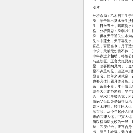
图片
分析命局：乙木日主生于
身，年干透出癸水来生扶
生，日坐丑土，暗藏癸水
格。分析喜忌：身弱以生
身，但在天干通关生水为
见木来疏土，天干喜见水
官星，官星当令，月干透
中求，天破无伤贵不休，
中年岁运来相助，将相公
马坐朝臣。正官大抵要身
星，须要提纲见丙丁，金
星不许重相见，运至冲刑
显贵名。简单来说就是，
也要具体问题具体分析。
杂，杂而不贵，年干虽见
结合大运走势来看，早年
合，癸水印星被合克，所
血病父母四处借钱帮我治
是不太理想。转丁巳大运
顺百顺。从今年起步入丙
来的乙卯大运，甲寅大运
所以格局层次较为一般，
扶，乙庚相合，正官合身
出，隔日主较远，无力通